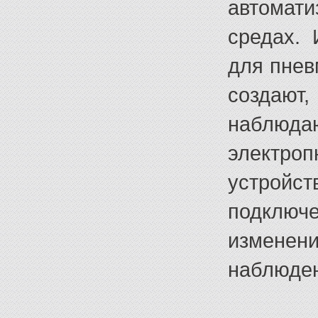
автома
средах. 
для пнев
создают
наблюда
электр
устройст
подклю
измене
наблюден