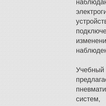
наблюда
электр
устройст
подклю
измене
наблюден
Учебный 
предлаг
пневмат
систе