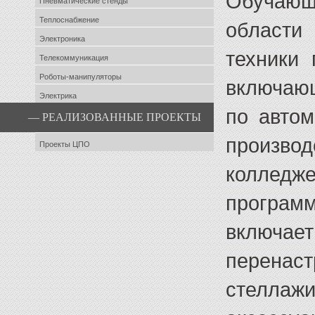
Обучающ
Пневматические стенды
Теплоснабжение
области
Электроника
техники 
Телекоммуникация
Роботы-манипуляторы
включаю
Электрика
по автом
— РЕАЛИЗОВАННЫЕ ПРОЕКТЫ
произво
Проекты ЦПО
коллед
програм
включа
перена
стеллаж