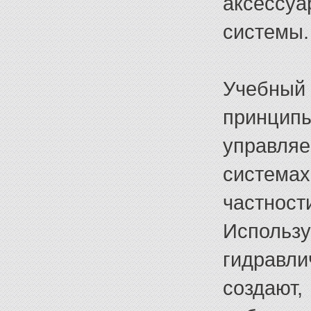
аксессу
системы.
Учебный 
принци
управляе
система
частност
Использ
гидравл
создают